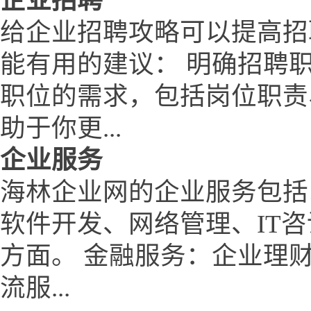
企业招聘
给企业招聘攻略可以提高招
能有用的建议： 明确招聘
职位的需求，包括岗位职责
助于你更...
企业服务
海林企业网的企业服务包括
软件开发、网络管理、IT
方面。 金融服务：企业理
流服...