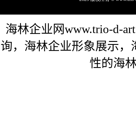
海林企业网www.trio-d
询，海林企业形象展示，
性的海